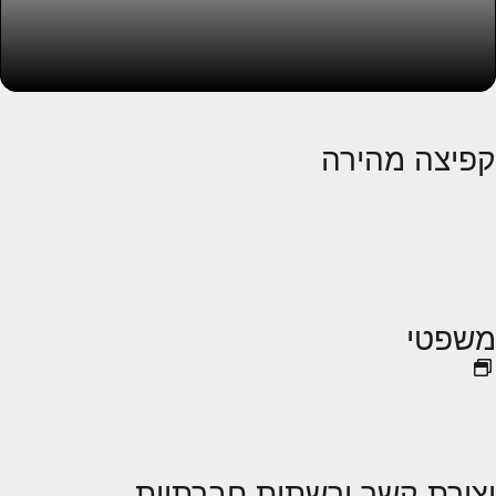
קפיצה מהירה
אודות
עבודות ופרויקטים
בלוג
מבצעים, הטבות והנחות
לקוחות ממליצים
משפטי
הקפצת פופאפ עוגיות
מדיניות הפרטיות ושימוש בעוגיות
הצהרת נגישות
תנאי שימוש באתר
יצירת קשר ורשתות חברתיות