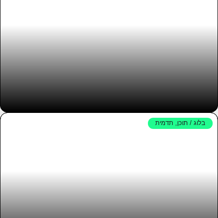
בלוג / תוכן
,
תדמית
תיבת נוח החזקות / Noah Ark
Developments