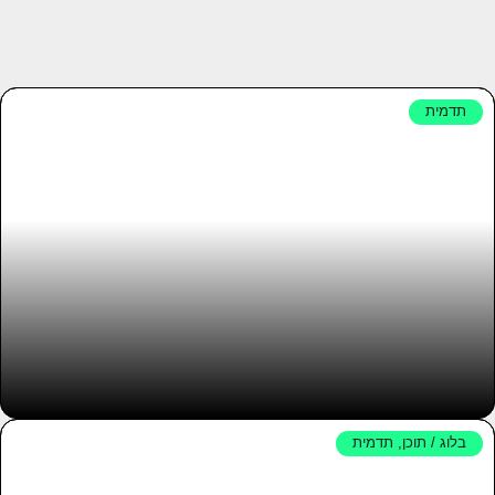
תדמית
נתינה לאחר
בלוג / תוכן
,
תדמית
Pika Medical