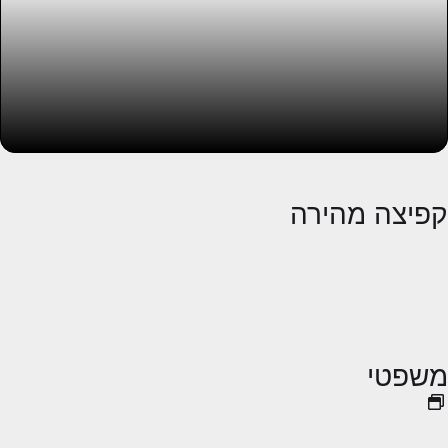
קפיצה מהירה
אודות
עבודות ופרויקטים
בלוג
מבצעים, הטבות והנחות
לקוחות ממליצים
משפטי
הקפצת פופאפ עוגיות
מדיניות הפרטיות ושימוש בעוגיות
הצהרת נגישות