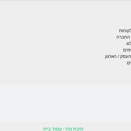
לקוחות
 החברה
וג
מים
העסק / הארגון
ים
עמוד
הפרויקטים
עמוד
סיור
שלנו
פרויקט
משקיעים
בלימסול