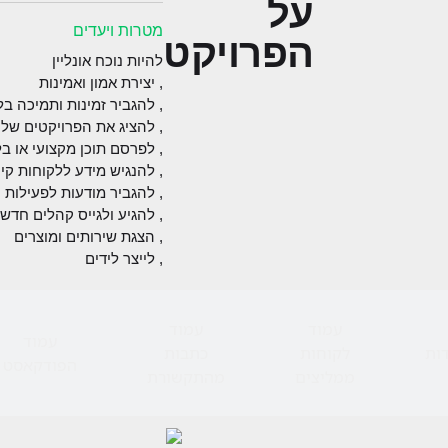
על
מטרות ויעדים
הפרויקט
להיות נוכח אונליין
, יצירת אמון ואמינות
, להגביר זמינות ותמיכה ב
, להציג את הפרויקטים של
, לפרסם תוכן מקצועי או בל
, להנגיש מידע ללקוחות קיי
, להגביר מודעות לפעילות 
, להגיע ולגייס קהלים חדש
, הצגת שירותים ומוצרים
, לייצר לידים
עמוד
עמוד
עמוד
ות
לקוחות
כתבות
הפודקאסט
ממליצים
מהתקשורת