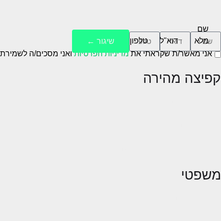
שם
מלא
דוא"ל
טלפון
שיגור ←
אני מאשר/ת שקראתי את
מדיניות הפרטיות
ואני מסכים/ה לשמירת 
קפיצה מהירה
אודות
עבודות ופרויקטים
בלוג
מבצעים, הטבות והנחות
לקוחות ממליצים
באתר זה מותקנת תעודת אבטחה SSL
משפטי
הקפצת פופאפ עוגיות
מדיניות הפרטיות ושימוש בעוגיות
הצהרת נגישות