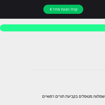
קבלו הצעת מחיר
פרסום Alios, עיצבתי ובניתי את האתר של Pika Medical – חברה שמלווה מטופלים בקביעת תורים רפואיים