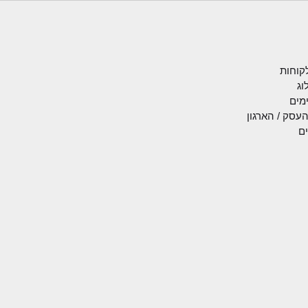
לקוחות
וג
מים
העסק / הארגון
ים