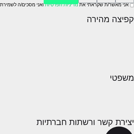
אני מאשר/ת שקראתי את
מדיניות הפרטיות
ואני מסכים/ה לשמירת 
קפיצה מהירה
אודות
עבודות ופרויקטים
בלוג
מבצעים, הטבות והנחות
לקוחות ממליצים
באתר זה מותקנת תעודת אבטחה SSL
משפטי
הקפצת פופאפ עוגיות
מדיניות הפרטיות ושימוש בעוגיות
הצהרת נגישות
תנאי שימוש באתר
יצירת קשר ורשתות חברתיות