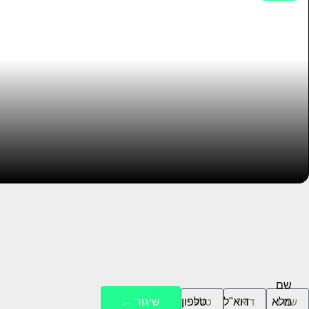
שם
מלא
דוא"ל
טלפון
שיגור ←