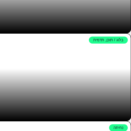
בלוג / תוכן
,
תדמית
תיבת
נחיתה